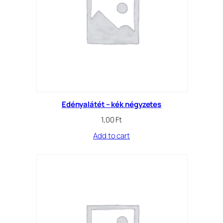
Edényalátét – kék négyzetes
1,00
Ft
Add to cart