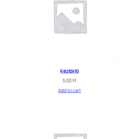
Kéztörlő
3,00
Ft
Add to cart