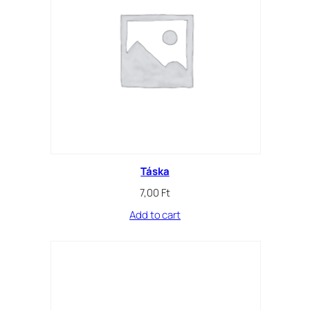
Táska
7,00
Ft
Add to cart