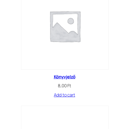
Könyvjelző
8,00
Ft
Add to cart