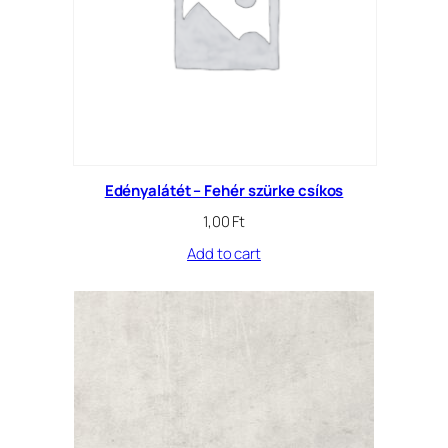
Edényalátét – Fehér szürke csíkos
1,00
Ft
Add to cart