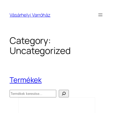
Skip
to
Vásárhelyi Varróház
content
Category:
Uncategorized
Termékek
Keresés