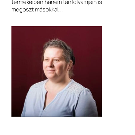
termékeiben hanem tanfolyamjain is
megoszt másokkal….