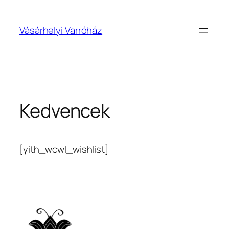
Skip
to
Vásárhelyi Varróház
content
Kedvencek
[yith_wcwl_wishlist]